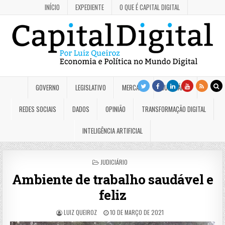
INÍCIO
EXPEDIENTE
O QUE É CAPITAL DIGITAL
GOVERNO
LEGISLATIVO
MERCADO
JUDICIÁRIO
REDES SOCIAIS
DADOS
OPINIÃO
TRANSFORMAÇÃO DIGITAL
INTELIGÊNCIA ARTIFICIAL
POSTED
JUDICIÁRIO
IN
Ambiente de trabalho saudável e
feliz
LUIZ QUEIROZ
10 DE MARÇO DE 2021