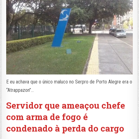
E eu achava que o único maluco no Serpro de Porto Alegre era o
“Atrappazon”…
Servidor que ameaçou chefe
com arma de fogo é
condenado à perda do cargo