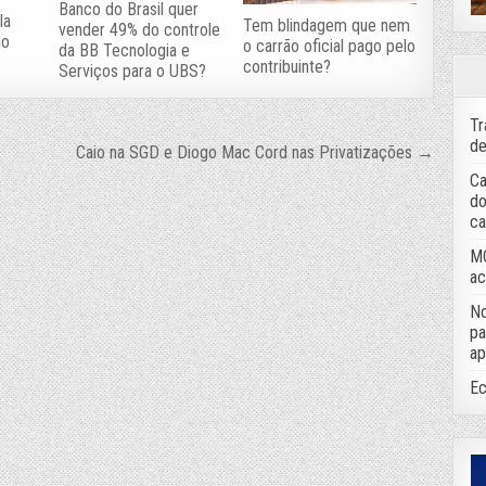
Banco do Brasil quer
la
Tem blindagem que nem
vender 49% do controle
no
o carrão oficial pago pelo
da BB Tecnologia e
contribuinte?
Serviços para o UBS?
Tr
de
Caio na SGD e Diogo Mac Cord nas Privatizações →
Ca
do
ca
MC
ac
No
pa
ap
Ec