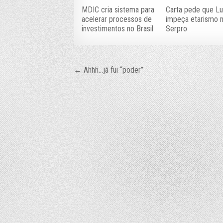
MDIC cria sistema para
Carta pede que Lu
acelerar processos de
impeça etarismo 
investimentos no Brasil
Serpro
Navegação
← Ahhh…já fui “poder”
de
Post