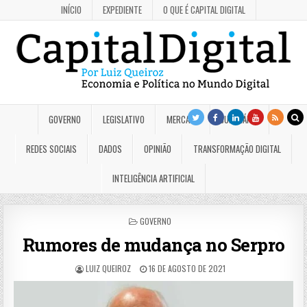
INÍCIO
EXPEDIENTE
O QUE É CAPITAL DIGITAL
GOVERNO
LEGISLATIVO
MERCADO
JUDICIÁRIO
REDES SOCIAIS
DADOS
OPINIÃO
TRANSFORMAÇÃO DIGITAL
INTELIGÊNCIA ARTIFICIAL
POSTED
GOVERNO
IN
Rumores de mudança no Serpro
LUIZ QUEIROZ
16 DE AGOSTO DE 2021