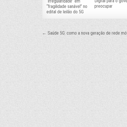
Digital para o gov
“irregularidade” em
preocupar
“fragilidade sanável” no
edital de leilão do 5G
Navegação
← Saúde 5G: como a nova geração de rede móv
de
Post