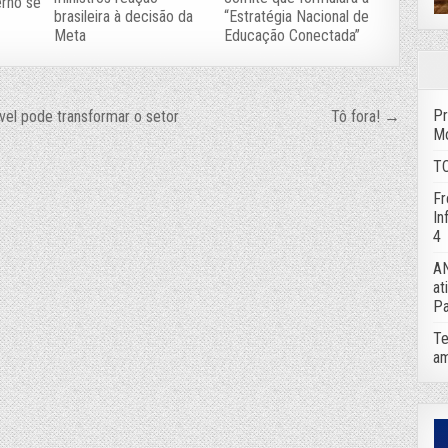
erno se
brasileira à decisão da
“Estratégia Nacional de
Meta
Educação Conectada”
Pr
el pode transformar o setor
Tô fora! →
Mo
TC
Fr
In
4
AN
at
Pa
Te
am