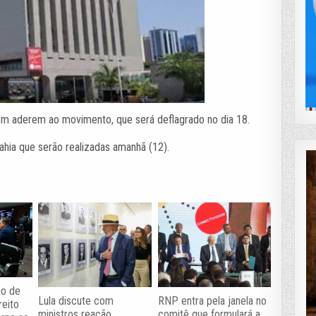
ém aderem ao movimento, que será deflagrado no dia 18.
ahia que serão realizadas amanhã (12).
ão de
Lula discute com
RNP entra pela janela no
reito
ministros reação
comitê que formulará a