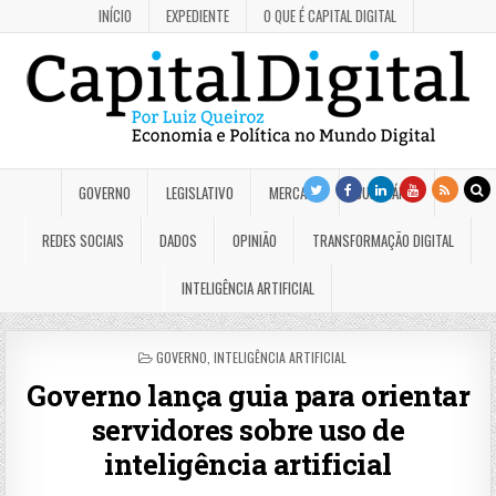
INÍCIO
EXPEDIENTE
O QUE É CAPITAL DIGITAL
GOVERNO
LEGISLATIVO
MERCADO
JUDICIÁRIO
REDES SOCIAIS
DADOS
OPINIÃO
TRANSFORMAÇÃO DIGITAL
INTELIGÊNCIA ARTIFICIAL
POSTED
GOVERNO
,
INTELIGÊNCIA ARTIFICIAL
IN
Governo lança guia para orientar
servidores sobre uso de
inteligência artificial