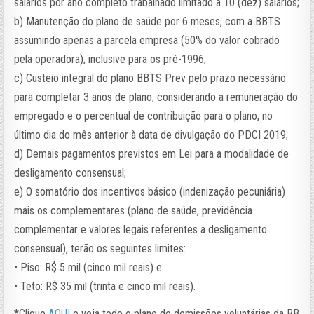
salários por ano completo trabalhado limitado a 10 (dez) salários;
b) Manutenção do plano de saúde por 6 meses, com a BBTS
assumindo apenas a parcela empresa (50% do valor cobrado
pela operadora), inclusive para os pré-1996;
c) Custeio integral do plano BBTS Prev pelo prazo necessário
para completar 3 anos de plano, considerando a remuneração do
empregado e o percentual de contribuição para o plano, no
último dia do mês anterior à data de divulgação do PDCI 2019;
d) Demais pagamentos previstos em Lei para a modalidade de
desligamento consensual;
e) O somatório dos incentivos básico (indenização pecuniária)
mais os complementares (plano de saúde, previdência
complementar e valores legais referentes a desligamento
consensual), terão os seguintes limites:
• Piso: R$ 5 mil (cinco mil reais) e
• Teto: R$ 35 mil (trinta e cinco mil reais).
*Clique
AQUI
e veja todo o plano de demissões voluntárias da BB