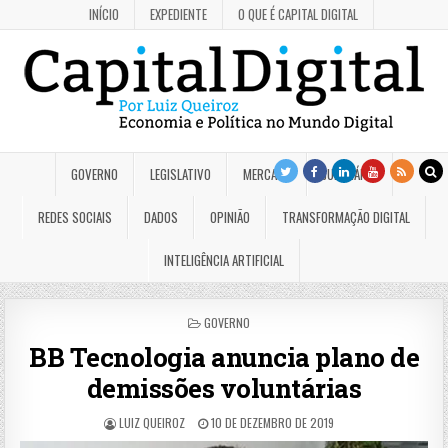
INÍCIO
EXPEDIENTE
O QUE É CAPITAL DIGITAL
GOVERNO
LEGISLATIVO
MERCADO
JUDICIÁRIO
REDES SOCIAIS
DADOS
OPINIÃO
TRANSFORMAÇÃO DIGITAL
INTELIGÊNCIA ARTIFICIAL
POSTED
GOVERNO
IN
BB Tecnologia anuncia plano de
demissões voluntárias
LUIZ QUEIROZ
10 DE DEZEMBRO DE 2019