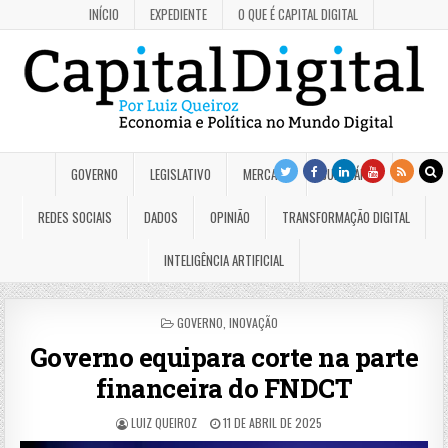
INÍCIO
EXPEDIENTE
O QUE É CAPITAL DIGITAL
GOVERNO
LEGISLATIVO
MERCADO
JUDICIÁRIO
REDES SOCIAIS
DADOS
OPINIÃO
TRANSFORMAÇÃO DIGITAL
INTELIGÊNCIA ARTIFICIAL
POSTED
GOVERNO
,
INOVAÇÃO
IN
Governo equipara corte na parte
financeira do FNDCT
LUIZ QUEIROZ
11 DE ABRIL DE 2025