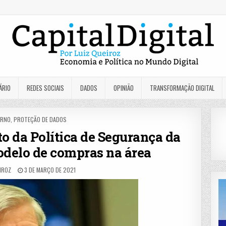
ÁRIO
REDES SOCIAIS
DADOS
OPINIÃO
TRANSFORMAÇÃO DIGITAL
TED
ERNO
,
PROTEÇÃO DE DADOS
to da Política de Segurança da
delo de compras na área
IROZ
3 DE MARÇO DE 2021