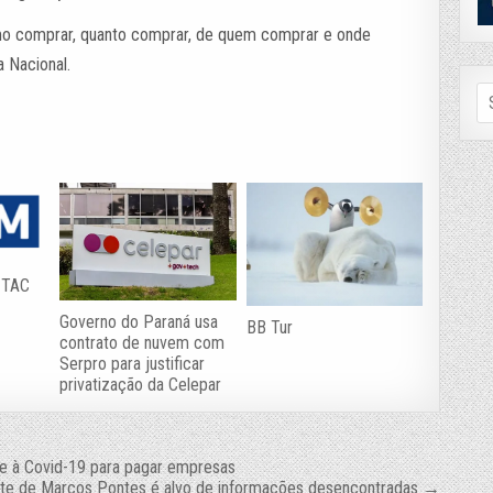
omo comprar, quanto comprar, de quem comprar e onde
 Nacional.
Se
fo
o TAC
Governo do Paraná usa
BB Tur
contrato de nuvem com
Serpro para justificar
privatização da Celepar
e à Covid-19 para pagar empresas
ite de Marcos Pontes é alvo de informações desencontradas →