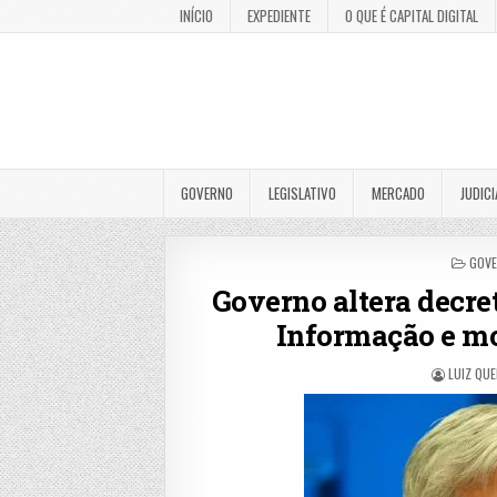
INÍCIO
EXPEDIENTE
O QUE É CAPITAL DIGITAL
GOVERNO
LEGISLATIVO
MERCADO
JUDICI
POS
GOV
IN
Governo altera decre
Informação e mo
LUIZ QUE