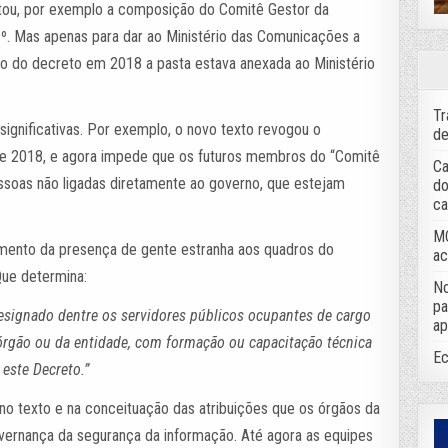
rtou, por exemplo a composição do Comitê Gestor da
9º. Mas apenas para dar ao Ministério das Comunicações a
ção do decreto em 2018 a pasta estava anexada ao Ministério
Tr
significativas. Por exemplo, o novo texto revogou o
de
de 2018, e agora impede que os futuros membros do “Comitê
Ca
soas não ligadas diretamente ao governo, que estejam
do
ca
MC
imento da presença de gente estranha aos quadros do
ac
Que determina:
No
pa
esignado dentre os servidores públicos ocupantes de cargo
ap
 órgão ou da entidade, com formação ou capacitação técnica
Ec
este Decreto.”
 texto e na conceituação das atribuições que os órgãos da
vernança da segurança da informação. Até agora as equipes