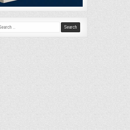
arch
r: