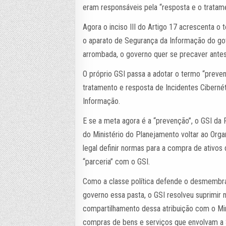
eram responsáveis pela “resposta e o tratame
Agora o inciso III do Artigo 17 acrescenta 
o aparato de Segurança da Informação do gove
arrombada, o governo quer se precaver ante
O próprio GSI passa a adotar o termo “preve
tratamento e resposta de Incidentes Cibern
Informação.
E se a meta agora é a “prevenção”, o GSI da 
do Ministério do Planejamento voltar ao Or
legal definir normas para a compra de ativo
“parceria” com o GSI.
Como a classe política defende o desmembra
governo essa pasta, o GSI resolveu suprimir 
compartilhamento dessa atribuição com o Min
compras de bens e serviços que envolvam a 