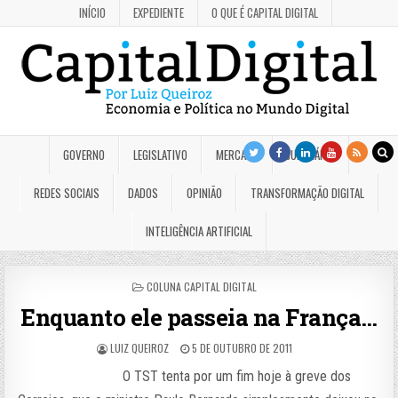
INÍCIO
EXPEDIENTE
O QUE É CAPITAL DIGITAL
GOVERNO
LEGISLATIVO
MERCADO
JUDICIÁRIO
REDES SOCIAIS
DADOS
OPINIÃO
TRANSFORMAÇÃO DIGITAL
INTELIGÊNCIA ARTIFICIAL
POSTED
COLUNA CAPITAL DIGITAL
IN
Enquanto ele passeia na França…
LUIZ QUEIROZ
5 DE OUTUBRO DE 2011
O TST tenta por um fim hoje à greve dos