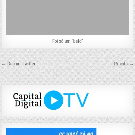
Foi só um “bafo”
Navegação
← Deu no Twitter
Proinfo →
de
Post