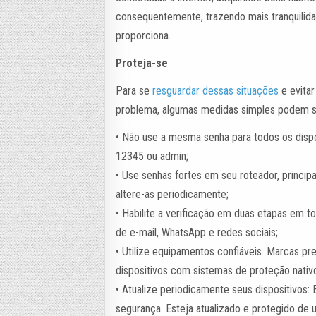
consequentemente, trazendo mais tranquilida
proporciona.
Proteja-se
Para se
r
e
s
g
u
a
r
d
a
r
d
e
s
s
a
s
s
i
t
u
a
ç
õ
e
s
e evita
problema, algumas medidas simples podem s
• Não use a mesma senha para todos os disp
12345 ou admin;
• Use senhas fortes em seu roteador, principa
altere-as periodicamente;
• Habilite a verificação em duas etapas em to
de e-mail, WhatsApp e redes sociais;
• Utilize equipamentos confiáveis. Marcas p
dispositivos com sistemas de proteção nativo
• Atualize periodicamente seus dispositivo
segurança. Esteja atualizado e protegido de