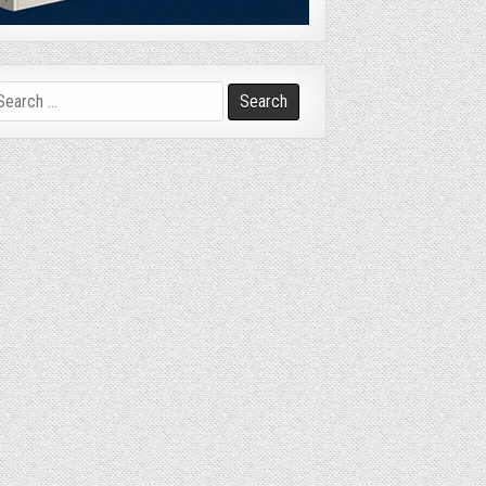
arch
r: