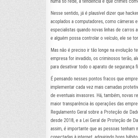
numa só rede, a tendência é que crimes como
Nesse sentido, já é plausível dizer que hack
acoplados a computadores, como câmeras e m
especialistas quando novas linhas de carros 
e alguém possa controlar o veículo, ele se t
Mas não é preciso ir tão longe na evolução 
empresa for invadido, os criminosos terão, 
para desativar todo o aparato de segurança fí
É pensando nesses pontos fracos que empres
implementar cada vez mais camadas protetiv
de eventuais invasores. Há, também, novas r
maior transparência às operações das empres
Regulamento Geral sobre a Proteção de Dados
desde 2018, e a Lei Geral de Proteção de Da
assim, é importante que as pessoas tenham m
conectadas à internet, adquirindo bons hábito