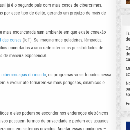
asil já é o segundo país com mais casos de cibercrimes,
 por esse tipo de delito, gerando um prejuízo de mais de
inda mais escancarada num ambiente em que existe conexão
Tr
de
t
d
a
s
c
o
i
s
a
s
(IoT). Se imaginarmos geladeiras, lâmpadas,
ílios conectados a uma rede interna, as possibilidades de
Ca
do
as de maneira exponencial.
ca
MC
ac
s
c
i
b
e
r
a
m
e
a
ç
a
s
d
o
m
u
n
d
o
, os programas virais focados nessa
m a evoluir até tornarem-se mais perigosos, dinâmicos e
No
pa
ap
Ec
éticos e eles podem se esconder nos endereços eletrônicos
icativos possuem termos de privacidade e pedem aos usuários
erações em sistemas privados. Aceitar essas condições –