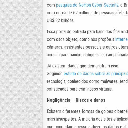
com
p
e
s
q
u
i
s
a
d
o
N
o
r
t
o
n
C
y
b
e
r
S
e
c
u
r
i
t
y,
o Br
com cerca de 62 milhões de pessoas afetadas
US$ 22 bilhões.
Essa porta de entrada para bandidos fica a
com cada objeto, como nos propõe a
i
n
t
e
r
n
e
câmeras, assistentes pessoais e outros utens
acesso para bandidos digitais são amplificad
Já existem dados que demonstram isso.
Segundo
e
s
t
u
d
o
d
e
d
a
d
o
s
s
o
b
r
e
a
s
p
r
i
n
c
i
p
a
i
tecnologia, conhecidos como malwares, tende
sofisticados para criminosos virtuais.
Negligência — Riscos e danos
Existem diferentes formas de golpes cibern
mais insuspeitos. A maioria dos sites e apl
que concedam acesso a diversos dados e alt