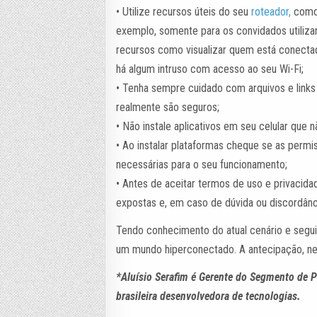
• Utilize recursos úteis do seu
r
o
t
e
a
d
o
r
,
como 
exemplo, somente para os convidados utiliza
recursos como visualizar quem está conectad
há algum intruso com acesso ao seu Wi-Fi;
• Tenha sempre cuidado com arquivos e links 
realmente são seguros;
• Não instale aplicativos em seu celular que nã
• Ao instalar plataformas cheque se as permi
necessárias para o seu funcionamento;
• Antes de aceitar termos de uso e privacid
expostas e, em caso de dúvida ou discordânci
Tendo conhecimento do atual cenário e segui
um mundo hiperconectado. A antecipação, ne
*Aluísio Serafim é Gerente do Segmento de 
brasileira desenvolvedora de tecnologias.