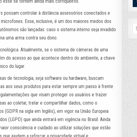
 esse se tornem ainda mais corriqueiros.
ers possam controlar à distância assessórios conectados e
icrofones. Esse, inclusive, é um dos maiores medos dos
Se
autônomos são lançadas: caso o sistema interno seja invadido
fo
orna uma arma contra seu dono.
tecnológica. Atualmente, se o sistema de câmeras de uma
além do acesso ao que acontece dentro do ambiente, a chave
sico do lugar.
as de tecnologia, seja software ou hardware, buscam
as aos seus produtos para estar sempre um passo à frente
egulamentações que visam proteger os usuários e trazer
as ao coletar, tratar e compartilhar dados, como o
 (GDPR na sigla em Inglês), em vigor na União Europeia
dos (LGPD) que ainda entrará em vigência no Brasil. Ainda
aior consciência e cuidado ao utilizar soluções que estão
s que ajudem a reforçar a privacidade virtual e,