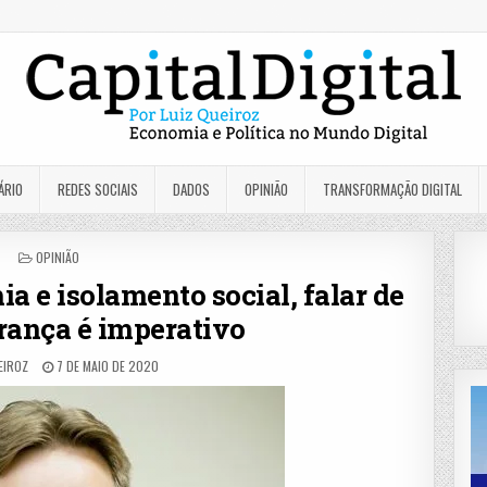
ÁRIO
REDES SOCIAIS
DADOS
OPINIÃO
TRANSFORMAÇÃO DIGITAL
POSTED
OPINIÃO
IN
 e isolamento social, falar de
rança é imperativo
EIROZ
7 DE MAIO DE 2020