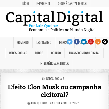
INÍCIO
EXPEDIENTE
O QUE É CAPITAL DIGITAL
GOVERNO
LEGISLATIVO
MERCADO
JUDICIÁRIO
REDES SOCIAIS
DADOS
OPINIÃO
TRANSFORMAÇÃO DIGITAL
INTELIGÊNCIA ARTIFICIAL
POSTED
REDES SOCIAIS
IN
Efeito Elon Musk ou campanha
eleitoral?
LUIZ QUEIROZ
27 DE ABRIL DE 2022