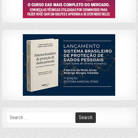
Search
for: