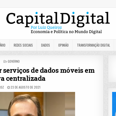
ÁRIO
REDES SOCIAIS
DADOS
OPINIÃO
TRANSFORMAÇÃO DIGITAL
POSTED
GOVERNO
IN
r serviços de dados móveis em
a centralizada
ROZ
23 DE AGOSTO DE 2021