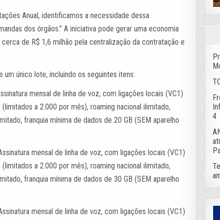
atações Anual, identificamos a necessidade dessa
emandas dos órgãos.” A iniciativa pode gerar uma economia
 cerca de R$ 1,6 milhão pela centralização da contratação e
Pr
Mo
e um único lote, incluindo os seguintes itens:
TC
ssinatura mensal de linha de voz, com ligações locais (VC1)
Fr
In
(limitados a 2.000 por mês), roaming nacional ilimitado,
4
ilimitado, franquia mínima de dados de 20 GB (SEM aparelho
AN
at
Pa
Assinatura mensal de linha de voz, com ligações locais (VC1)
(limitados a 2.000 por mês), roaming nacional ilimitado,
Te
am
ilimitado, franquia mínima de dados de 30 GB (SEM aparelho
Assinatura mensal de linha de voz, com ligações locais (VC1)