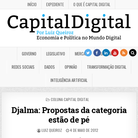
INÍCIO
EXPEDIENTE
O QUE É CAPITAL DIGITAL
GOVERNO
LEGISLATIVO
MERCADO
JUDICIÁRIO
REDES SOCIAIS
DADOS
OPINIÃO
TRANSFORMAÇÃO DIGITAL
INTELIGÊNCIA ARTIFICIAL
POSTED
COLUNA CAPITAL DIGITAL
IN
Djalma: Propostas da categoria
estão de pé
LUIZ QUEIROZ
4 DE MAIO DE 2012