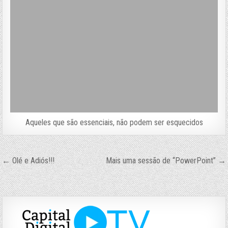
Aqueles que são essenciais, não podem ser esquecidos
Navegação
← Olé e Adiós!!!
Mais uma sessão de “PowerPoint” →
de
Post