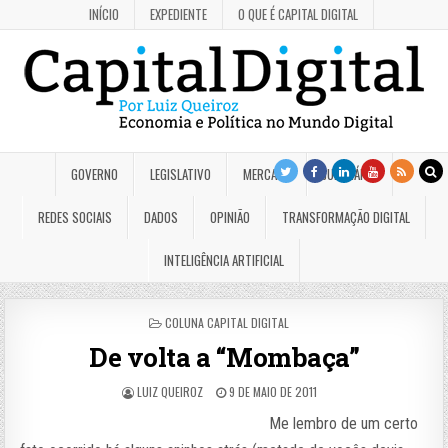
INÍCIO
EXPEDIENTE
O QUE É CAPITAL DIGITAL
GOVERNO
LEGISLATIVO
MERCADO
JUDICIÁRIO
REDES SOCIAIS
DADOS
OPINIÃO
TRANSFORMAÇÃO DIGITAL
INTELIGÊNCIA ARTIFICIAL
POSTED
COLUNA CAPITAL DIGITAL
IN
De volta a “Mombaça”
LUIZ QUEIROZ
9 DE MAIO DE 2011
Me lembro de um certo