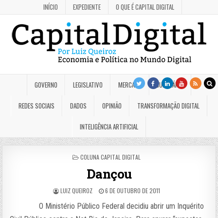
INÍCIO
EXPEDIENTE
O QUE É CAPITAL DIGITAL
GOVERNO
LEGISLATIVO
MERCADO
JUDICIÁRIO
REDES SOCIAIS
DADOS
OPINIÃO
TRANSFORMAÇÃO DIGITAL
INTELIGÊNCIA ARTIFICIAL
POSTED
COLUNA CAPITAL DIGITAL
IN
Dançou
LUIZ QUEIROZ
6 DE OUTUBRO DE 2011
O Ministério Público Federal decidiu abrir um Inquérito