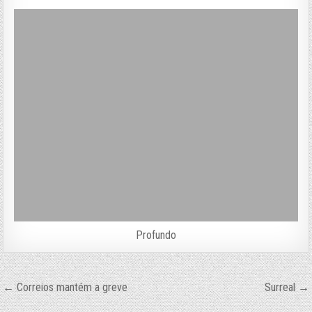
Profundo
Navegação
← Correios mantém a greve
Surreal →
de