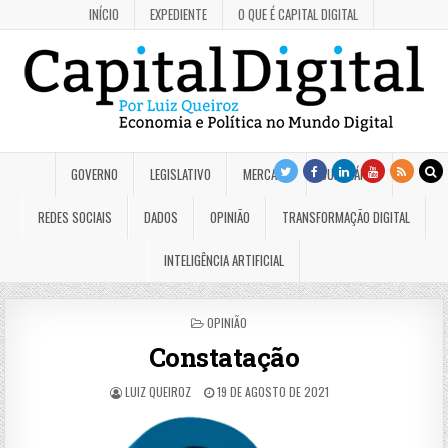
INÍCIO
EXPEDIENTE
O QUE É CAPITAL DIGITAL
GOVERNO
LEGISLATIVO
MERCADO
JUDICIÁRIO
REDES SOCIAIS
DADOS
OPINIÃO
TRANSFORMAÇÃO DIGITAL
INTELIGÊNCIA ARTIFICIAL
POSTED
OPINIÃO
IN
Constatação
LUIZ QUEIROZ
19 DE AGOSTO DE 2021