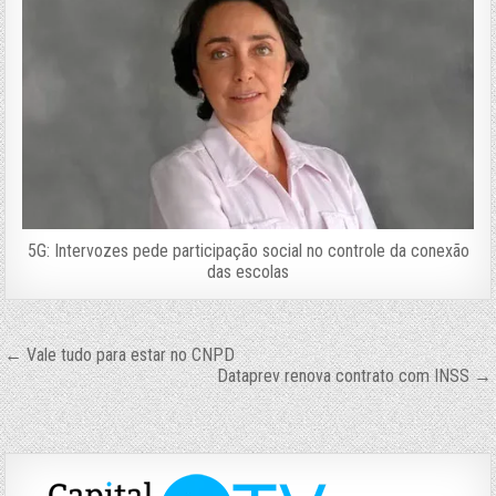
5G: Intervozes pede participação social no controle da conexão
das escolas
Navegação
← Vale tudo para estar no CNPD
Dataprev renova contrato com INSS →
de
Post