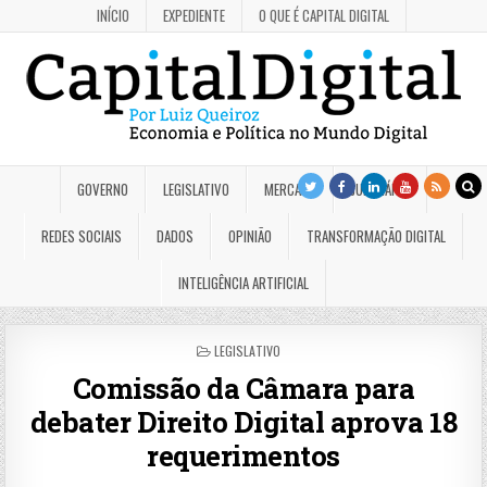
INÍCIO
EXPEDIENTE
O QUE É CAPITAL DIGITAL
GOVERNO
LEGISLATIVO
MERCADO
JUDICIÁRIO
REDES SOCIAIS
DADOS
OPINIÃO
TRANSFORMAÇÃO DIGITAL
INTELIGÊNCIA ARTIFICIAL
POSTED
LEGISLATIVO
IN
Comissão da Câmara para
debater Direito Digital aprova 18
requerimentos