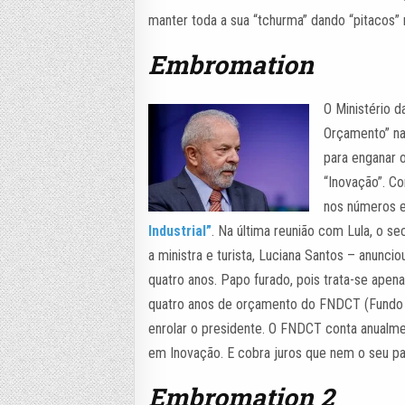
manter toda a sua “tchurma” dando “pitacos”
Embromation
O Ministério d
Orçamento” na
para enganar 
“Inovação”. C
nos números e
Industrial”
. Na última reunião com Lula, o s
a ministra e turista, Luciana Santos – anunci
quatro anos. Papo furado, pois trata-se apen
quatro anos de orçamento do FNDCT (Fundo N
enrolar o presidente. O FNDCT conta anualm
em Inovação. E cobra juros que nem o seu pa
Embromation 2