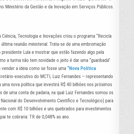
 no Ministério da Gestão e da Inovação em Serviços Públicos.
a Ciência, Tecnologia e Inovações criou o programa “Recicla
 última reunião ministerial. Trata-se de uma embromação
o presidente Lula e mostrar que estão fazendo algo pela
omo a turma não tem novidade o jeito é dar uma “guaribada”
 vender a ideia como se fosse uma
“Nova Política
ecretário-executivo do MCTI, Luiz Fernandes – representando
ou uma nova política que investirá R$ 40 bilhões nos próximos
as de uma conta de padaria, na qual Luiz Fernandes somou os
acional do Desenvolvimento Científico e Tecnológico) para
ente com R$ 10 bilhões e uns quebrados para investimentos
pai te cobraria: TR de 0,048% ao ano.