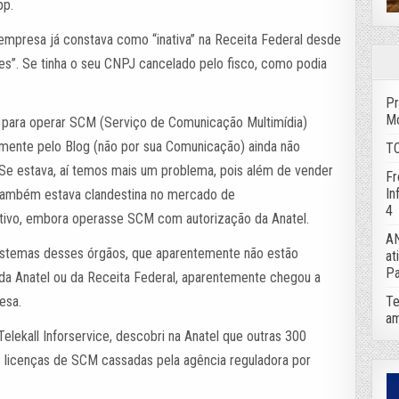
pp.
mpresa já constava como “inativa” na Receita Federal desde
s”. Se tinha o seu CNPJ cancelado pelo fisco, como podia
Pr
Mo
a para operar SCM (Serviço de Comunicação Multimídia)
lmente pelo Blog (não por sua Comunicação) ainda não
TC
. Se estava, aí temos mais um problema, pois além de vender
Fr
In
ll também estava clandestina no mercado de
4
tivo, embora operasse SCM com autorização da Anatel.
AN
sistemas desses órgãos, que aparentemente não estão
at
Pa
da Anatel ou da Receita Federal, aparentemente chegou a
Te
esa.
am
lekall Inforservice, descobri na Anatel que outras 300
licenças de SCM cassadas pela agência reguladora por