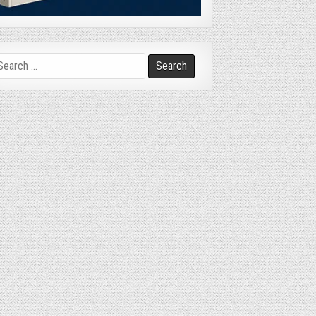
arch
r: