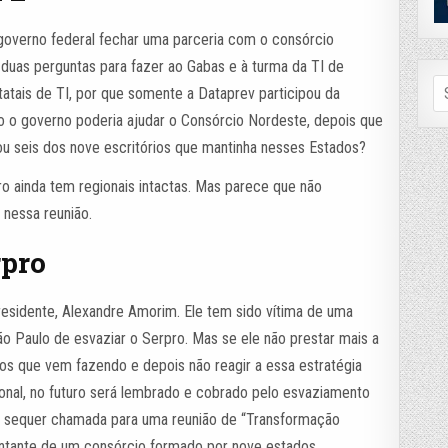
governo federal fechar uma parceria com o consórcio
duas perguntas para fazer ao Gabas e à turma da TI de
Se
statais de TI, por que somente a Dataprev participou da
fo
 o governo poderia ajudar o Consórcio Nordeste, depois que
u seis dos nove escritórios que mantinha nesses Estados?
 ainda tem regionais intactas. Mas parece que não
 nessa reunião.
rpro
residente, Alexandre Amorim. Ele tem sido vítima de uma
o Paulo de esvaziar o Serpro. Mas se ele não prestar mais a
s que vem fazendo e depois não reagir a essa estratégia
nal, no futuro será lembrado e cobrado pelo esvaziamento
é sequer chamada para uma reunião de “Transformação
entante de um consórcio formado por nove estados