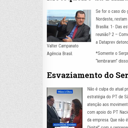
Se for o caso do 
Nordeste, restam 
Brasília: 1- Das e
reunião? 2 – Como
a Dataprev detono
Valter Campanato
*Somente o Serpro
Agência Brasil.
“lembraram” disso
Esvaziamento do Se
Não é culpa do atual p
estratégia do PT de Sã
atenção aos movimento
com apoio do PT Nacio
da empresa. Que não 
Digital” com o repres