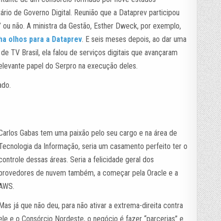
ário de Governo Digital. Reunião que a Dataprev participou
 ou não. A ministra da Gestão, Esther Dweck, por exemplo,
ha olhos para a Dataprev
. E seis meses depois, ao dar uma
de TV Brasil, ela falou de serviços digitais que avançaram
relevante papel do Serpro na execução deles.
ado.
Carlos Gabas tem uma paixão pelo seu cargo e na área de
Tecnologia da Informação, seria um casamento perfeito ter o
controle dessas áreas. Seria a felicidade geral dos
provedores de nuvem também, a começar pela Oracle e a
AWS.
Mas já que não deu, para não ativar a extrema-direita contra
ele e o Consórcio Nordeste, o negócio é fazer “parcerias” e