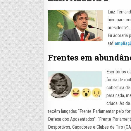
Luiz Fernand
bico para co
presidente”.
Eu adoraria 
até
ampliaç
Frentes em abundân
Escritórios 
forma de mob
cobertura de
para nada, m
criada. As d
recém lançadas “Frente Parlamentar pelo fo
Defesa dos Aposentados”; “Frente Parlament
Desportivos, Caçadores e Clubes de Tiro (CA