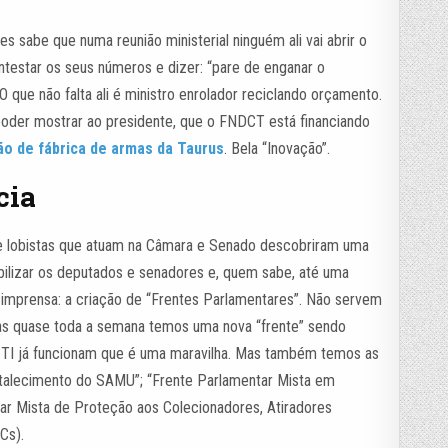
es sabe que numa reunião ministerial ninguém ali vai abrir o
ntestar os seus números e dizer: “pare de enganar o
 O que não falta ali é ministro enrolador reciclando orçamento.
poder mostrar ao presidente, que o FNDCT está financiando
ão de fábrica de armas da Taurus
. Bela “Inovação”.
cia
de lobistas que atuam na Câmara e Senado descobriram uma
ilizar os deputados e senadores e, quem sabe, até uma
 imprensa: a criação de “Frentes Parlamentares”. Não servem
as quase toda a semana temos uma nova “frente” sendo
e TI já funcionam que é uma maravilha. Mas também temos as
rtalecimento do SAMU”; “Frente Parlamentar Mista em
ar Mista de Proteção aos Colecionadores, Atiradores
Cs).