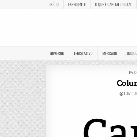
INÍCIO
EXPEDIENTE
O QUE É CAPITAL DIGITAL
GOVERNO
LEGISLATIVO
MERCADO
JUDICI
P
C
I
Colu
LUIZ QU