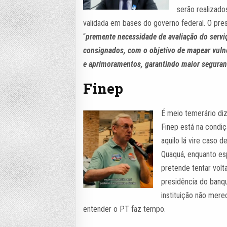
serão realizad
validada em bases do governo federal. O pre
“
premente necessidade de avaliação do servi
consignados, com o objetivo de mapear vulne
e aprimoramentos, garantindo maior seguran
Finep
É meio temerário diz
Finep está na condiç
aquilo lá vire caso d
Quaquá, enquanto es
pretende tentar volt
presidência do banq
instituição não mere
entender o PT faz tempo.