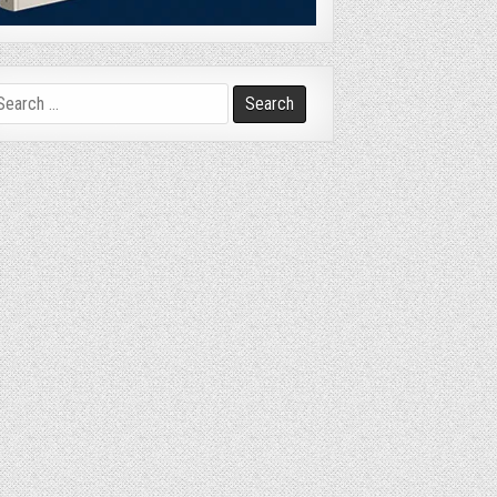
arch
r: