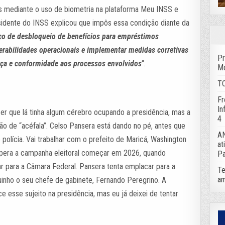
os mediante o uso de biometria na plataforma Meu INSS e
sidente do INSS explicou que impôs essa condição diante da
ço de desbloqueio de benefícios para empréstimos
rabilidades operacionais e implementar medidas corretivas
Pr
ça e conformidade aos processos envolvidos
“.
Mo
TC
Fr
In
er que lá tinha algum cérebro ocupando a presidência, mas a
4
ão de “acéfala”. Celso Pansera está dando no pé, antes que
AN
e polícia. Vai trabalhar com o prefeito de Maricá, Washington
at
pera a campanha eleitoral começar em 2026, quando
Pa
ar para a Câmara Federal. Pansera tenta emplacar para a
Te
am
uinho o seu chefe de gabinete, Fernando Peregrino. A
ce esse sujeito na presidência, mas eu já deixei de tentar