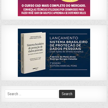
Search
for: