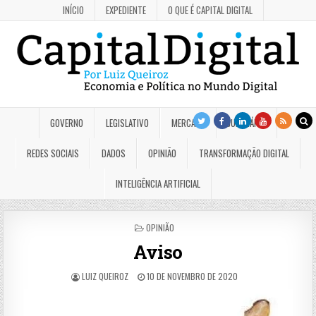
INÍCIO
EXPEDIENTE
O QUE É CAPITAL DIGITAL
GOVERNO
LEGISLATIVO
MERCADO
JUDICIÁRIO
REDES SOCIAIS
DADOS
OPINIÃO
TRANSFORMAÇÃO DIGITAL
INTELIGÊNCIA ARTIFICIAL
POSTED
OPINIÃO
IN
Aviso
LUIZ QUEIROZ
10 DE NOVEMBRO DE 2020