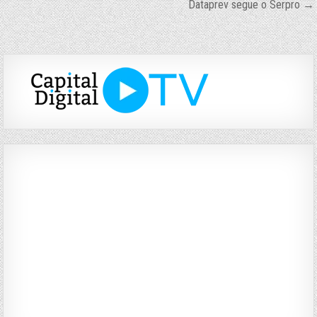
Dataprev segue o Serpro →
de
Post