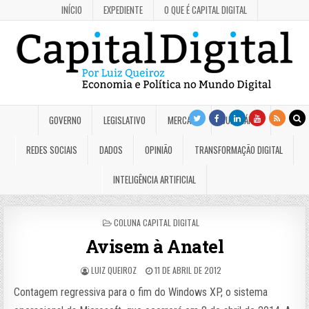
INÍCIO
EXPEDIENTE
O QUE É CAPITAL DIGITAL
GOVERNO
LEGISLATIVO
MERCADO
JUDICIÁRIO
REDES SOCIAIS
DADOS
OPINIÃO
TRANSFORMAÇÃO DIGITAL
INTELIGÊNCIA ARTIFICIAL
POSTED
COLUNA CAPITAL DIGITAL
IN
Avisem à Anatel
LUIZ QUEIROZ
11 DE ABRIL DE 2012
Contagem regressiva para o fim do Windows XP, o sistema