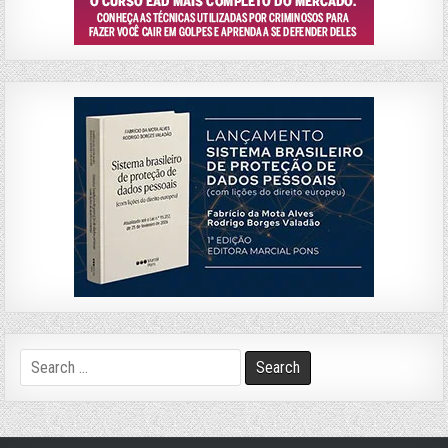
Search
for: