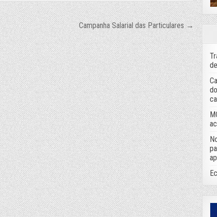
Campanha Salarial das Particulares →
Tr
de
Ca
do
ca
MC
ac
No
pa
ap
Ec