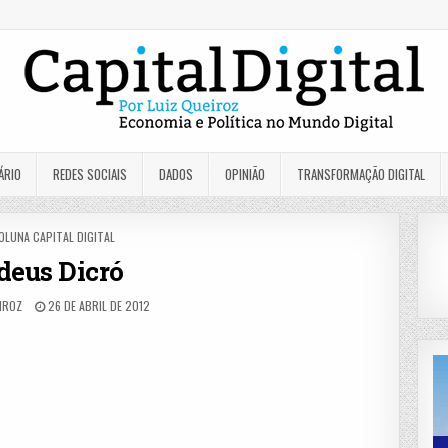
ÁRIO
REDES SOCIAIS
DADOS
OPINIÃO
TRANSFORMAÇÃO DIGITAL
OSTED
OLUNA CAPITAL DIGITAL
N
deus Dicró
IROZ
26 DE ABRIL DE 2012