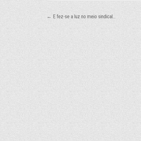
Navegação
← E fez-se a luz no meio sindical…
de
Post