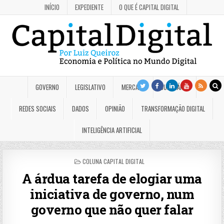
INÍCIO
EXPEDIENTE
O QUE É CAPITAL DIGITAL
GOVERNO
LEGISLATIVO
MERCADO
JUDICIÁRIO
REDES SOCIAIS
DADOS
OPINIÃO
TRANSFORMAÇÃO DIGITAL
INTELIGÊNCIA ARTIFICIAL
POSTED
COLUNA CAPITAL DIGITAL
IN
A árdua tarefa de elogiar uma
iniciativa de governo, num
governo que não quer falar