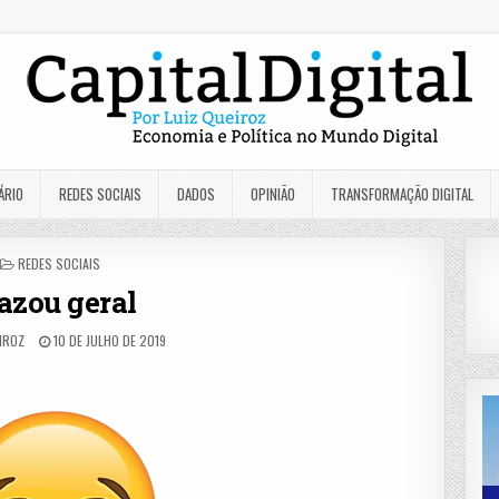
ÁRIO
REDES SOCIAIS
DADOS
OPINIÃO
TRANSFORMAÇÃO DIGITAL
POSTED
REDES SOCIAIS
IN
azou geral
EIROZ
10 DE JULHO DE 2019