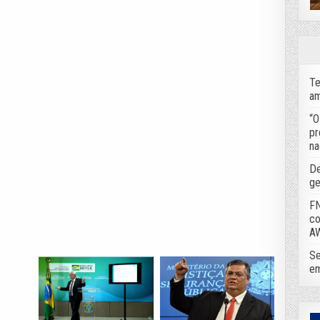
Te
am
“O
pr
na
De
ge
FN
co
A
Se
em