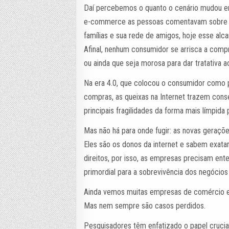
Daí percebemos o quanto o cenário mudou em 
e-commerce as pessoas comentavam sobre s
famílias e sua rede de amigos, hoje esse al
Afinal, nenhum consumidor se arrisca a comp
ou ainda que seja morosa para dar tratativa 
Na era 4.0, que colocou o consumidor como pr
compras, as queixas na Internet trazem con
principais fragilidades da forma mais límpida
Mas não há para onde fugir: as novas gera
Eles são os donos da internet e sabem exa
direitos, por isso, as empresas precisam e
primordial para a sobrevivência dos negócios
Ainda vemos muitas empresas de comércio e
Mas nem sempre são casos perdidos.
Pesquisadores têm enfatizado o papel crucia