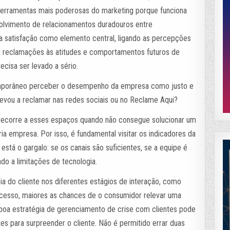
erramentas mais poderosas do marketing porque funciona
olvimento de relacionamentos duradouros entre
a satisfação como elemento central, ligando as percepções
 reclamações às atitudes e comportamentos futuros de
ecisa ser levado a sério.
emporâneo perceber o desempenho da empresa como justo e
 levou a reclamar nas redes sociais ou no Reclame Aqui?
 recorre a esses espaços quando não consegue solucionar um
a empresa. Por isso, é fundamental visitar os indicadores da
stá o gargalo: se os canais são suficientes, se a equipe é
ado a limitações de tecnologia.
cia do cliente nos diferentes estágios de interação, como
rocesso, maiores as chances de o consumidor relevar uma
a boa estratégia de gerenciamento de crise com clientes pode
tes para surpreender o cliente. Não é permitido errar duas