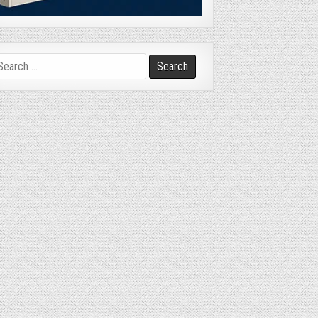
arch
r: