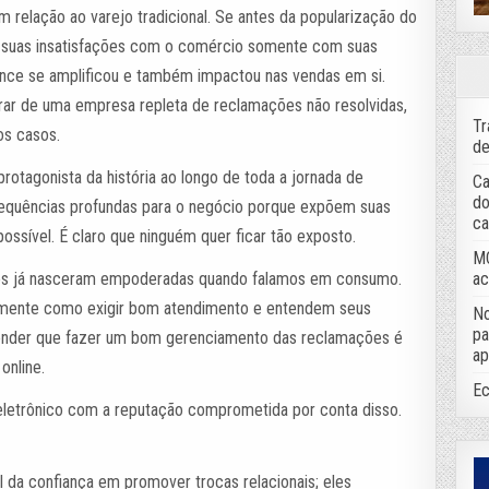
relação ao varejo tradicional. Se antes da popularização do
uas insatisfações com o comércio somente com suas
cance se amplificou e também impactou nas vendas em si.
rar de uma empresa repleta de reclamações não resolvidas,
Tr
aos casos.
de
otagonista da história ao longo de toda a jornada de
Ca
do
sequências profundas para o negócio porque expõem suas
ca
 possível. É claro que ninguém quer ficar tão exposto.
MC
ac
ções já nasceram empoderadas quando falamos em consumo.
tamente como exigir bom atendimento e entendem seus
No
pa
ntender que fazer um bom gerenciamento das reclamações é
ap
 online.
Ec
letrônico com a reputação comprometida por conta disso.
l da confiança em promover trocas relacionais; eles