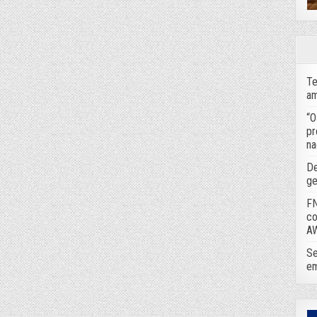
Te
am
“O
pr
na
De
ge
FN
co
A
Se
em