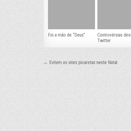
Foi a mão de “Deus”
Controvérsias dir
Twitter
Navegação
← Evitem os sites picaretas neste Natal
de
Post