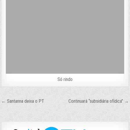
Só rindo
Navegação
← Santanna deixa o PT
Continuará “subsidiária ofídica” →
de
Post