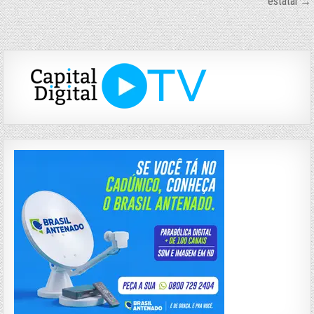
Post
estatal →