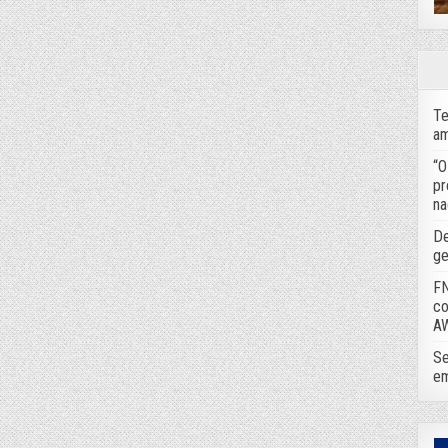
Te
am
“O
pr
na
De
ge
FN
co
A
Se
em