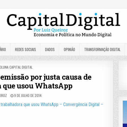
ÁRIO
REDES SOCIAIS
DADOS
OPINIÃO
TRANSFORMAÇÃO DIGITAL
OSTED
OLUNA CAPITAL DIGITAL
N
emissão por justa causa de
a que usou WhatsApp
EIROZ
9 DE JULHO DE 2014
 trabalhadora que usou WhatsApp – Convergência Digital –