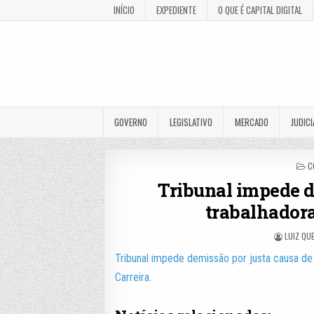
INÍCIO
EXPEDIENTE
O QUE É CAPITAL DIGITAL
GOVERNO
LEGISLATIVO
MERCADO
JUDICI
P
C
I
Tribunal impede d
trabalhador
LUIZ QU
Tribunal impede demissão por justa causa de
Carreira
.