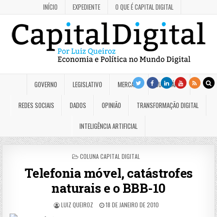
INÍCIO
EXPEDIENTE
O QUE É CAPITAL DIGITAL
GOVERNO
LEGISLATIVO
MERCADO
JUDICIÁRIO
REDES SOCIAIS
DADOS
OPINIÃO
TRANSFORMAÇÃO DIGITAL
INTELIGÊNCIA ARTIFICIAL
POSTED
COLUNA CAPITAL DIGITAL
IN
Telefonia móvel, catástrofes
naturais e o BBB-10
LUIZ QUEIROZ
18 DE JANEIRO DE 2010