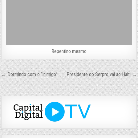
Repentino mesmo
Navegação
← Dormindo com o “inimigo”
Presidente do Serpro vai ao Haiti →
de
Post