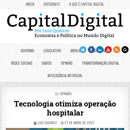
INÍCIO
EXPEDIENTE
O QUE É CAPITAL DIGITAL
GOVERNO
LEGISLATIVO
MERCADO
JUDICIÁRIO
REDES SOCIAIS
DADOS
OPINIÃO
TRANSFORMAÇÃO DIGITAL
INTELIGÊNCIA ARTIFICIAL
POSTED
OPINIÃO
IN
Tecnologia otimiza operação
hospitalar
LUIZ QUEIROZ
27 DE ABRIL DE 2021