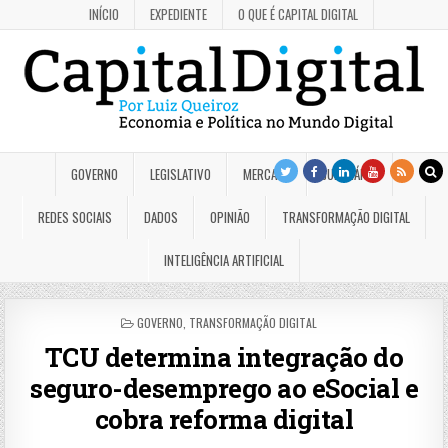
INÍCIO
EXPEDIENTE
O QUE É CAPITAL DIGITAL
GOVERNO
LEGISLATIVO
MERCADO
JUDICIÁRIO
REDES SOCIAIS
DADOS
OPINIÃO
TRANSFORMAÇÃO DIGITAL
INTELIGÊNCIA ARTIFICIAL
POSTED
GOVERNO
,
TRANSFORMAÇÃO DIGITAL
IN
TCU determina integração do
seguro-desemprego ao eSocial e
cobra reforma digital