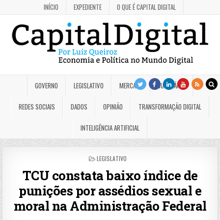
INÍCIO
EXPEDIENTE
O QUE É CAPITAL DIGITAL
GOVERNO
LEGISLATIVO
MERCADO
JUDICIÁRIO
REDES SOCIAIS
DADOS
OPINIÃO
TRANSFORMAÇÃO DIGITAL
INTELIGÊNCIA ARTIFICIAL
POSTED
LEGISLATIVO
IN
TCU constata baixo índice de
punições por assédios sexual e
moral na Administração Federal