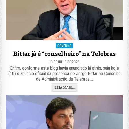
Posted
GOVERNO
in
Bittar já é “conselheiro” na Telebras
10 DE JULHO DE 2023
Enfim, conforme este blog havia anunciado lá atrás, saiu hoje
(10) o anúncio oficial da presença de Jorge Bittar no Conselho
de Administração da Telebras….
LEIA MAIS...