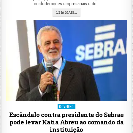
confederações empresariais e do…
LEIA MAIS...
Posted
GOVERNO
in
Escândalo contra presidente do Sebrae
pode levar Katia Abreu ao comando da
instituição