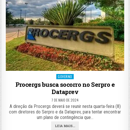
Posted
GOVERNO
in
Procergs busca socorro no Serpro e
Dataprev
7 DE MAIO DE 2024
A direção da Procergs deverá se reunir nesta quarta-feira (8)
com diretores do Serpro e da Dataprev, para tentar encontrar
um plano de contingência que…
LEIA MAIS...