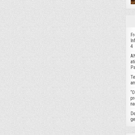
Fr
In
4
AN
at
Pa
Te
am
“O
pr
na
De
ge