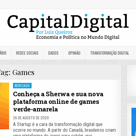
ÁRIO
REDES SOCIAIS
DADOS
OPINIÃO
TRANSFORMAÇÃO DIGITAL
Tag:
Games
Posted
MERCADO
in
Conheça a Sherwa e sua nova
plataforma online de games
verde-amarela
26 DE AGOSTO DE 2020
A Startup é a cara da transformação digital que
ocorre no mundo. A partir do Canadá, brasileiros criam
uma plataforma de jogos para celular, que…