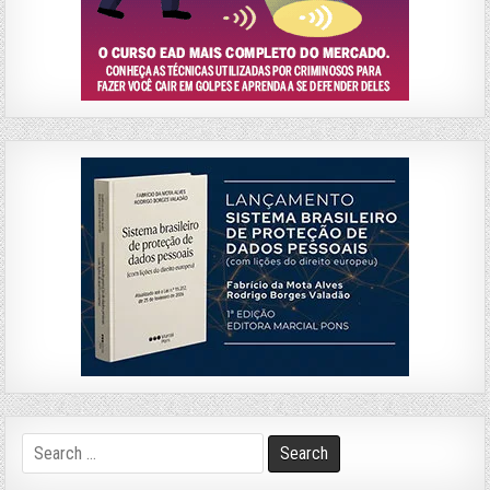
Search
for: