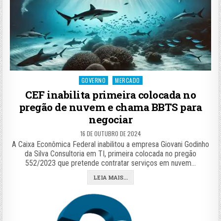
Posted
GOVERNO
MERCADO
in
CEF inabilita primeira colocada no
pregão de nuvem e chama BBTS para
negociar
16 DE OUTUBRO DE 2024
A Caixa Econômica Federal inabilitou a empresa Giovani Godinho
da Silva Consultoria em TI, primeira colocada no pregão
552/2023 que pretende contratar serviços em nuvem…
LEIA MAIS...