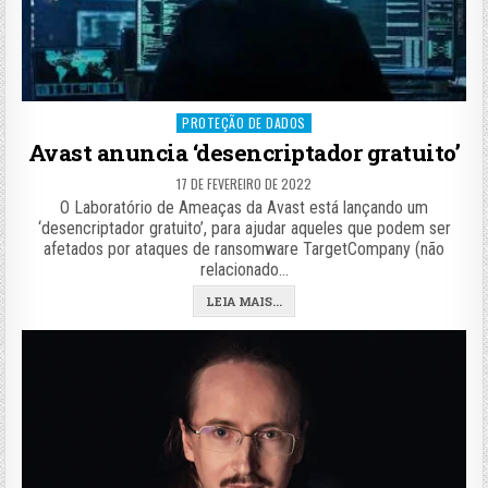
Posted
PROTEÇÃO DE DADOS
in
Avast anuncia ‘desencriptador gratuito’
17 DE FEVEREIRO DE 2022
O Laboratório de Ameaças da Avast está lançando um
‘desencriptador gratuito’, para ajudar aqueles que podem ser
afetados por ataques de ransomware TargetCompany (não
relacionado…
LEIA MAIS...