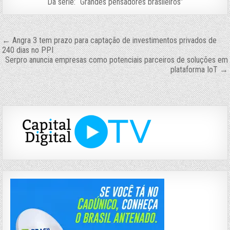
Da série: “Grandes pensadores brasileiros”
Navegação
← Angra 3 tem prazo para captação de investimentos privados de
240 dias no PPI
de
Serpro anuncia empresas como potenciais parceiros de soluções em
plataforma IoT →
Post