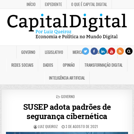
INÍCIO
EXPEDIENTE
O QUE É CAPITAL DIGITAL
GOVERNO
LEGISLATIVO
MERCADO
JUDICIÁRIO
REDES SOCIAIS
DADOS
OPINIÃO
TRANSFORMAÇÃO DIGITAL
INTELIGÊNCIA ARTIFICIAL
POSTED
GOVERNO
IN
SUSEP adota padrões de
segurança cibernética
LUIZ QUEIROZ
3 DE AGOSTO DE 2021