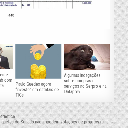
dente
Algumas indagações
sab com
sobre compras e
Paulo Guedes agora
sta
serviços no Serpro e na
“investe” em estatais de
Dataprev
TICs
ernética
nquetes do Senado não impedem votações de projetos ruins →