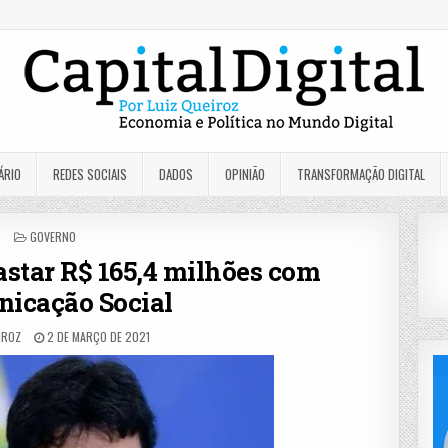
ÁRIO
REDES SOCIAIS
DADOS
OPINIÃO
TRANSFORMAÇÃO DIGITAL
POSTED
GOVERNO
IN
star R$ 165,4 milhões com
icação Social
IROZ
2 DE MARÇO DE 2021