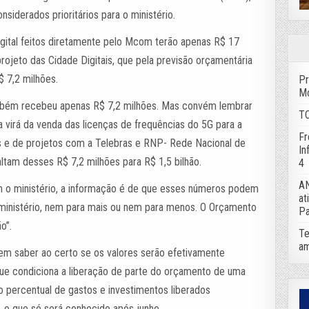
siderados prioritários para o ministério.
digital feitos diretamente pelo Mcom terão apenas R$ 17
projeto das Cidade Digitais, que pela previsão orçamentária
 7,2 milhões.
Pr
Mo
mbém recebeu apenas R$ 7,2 milhões. Mas convém lembrar
TC
 virá da venda das licenças de frequências do 5G para a
Fr
cas e de projetos com a Telebras e RNP- Rede Nacional de
In
altam desses R$ 7,2 milhões para R$ 1,5 bilhão.
4
AN
 o ministério, a informação é de que esses números podem
at
 ministério, nem para mais ou nem para menos. O Orçamento
Pa
o”.
Te
am
em saber ao certo se os valores serão efetivamente
 que condiciona a liberação de parte do orçamento de uma
o percentual de gastos e investimentos liberados
o que só será conhecido após junho.