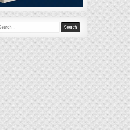
arch
r: