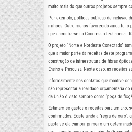
muito mais do que outros projetos sempre con
Por exemplo, políticas públicas de inclusão 
milhões. Outro menos favorecido ainda foi o 
que encontra-se no Congresso terá apenas R$
O projeto “Norte e Nordeste Conectado” ta
que a maior parte da receitas deste programa
construção de infraestrutura de fibras ópti
Ensino e Pesquisa. Neste caso, as receitas s
Informalmente nos contatos que mantive com
não representar a realidade orçamentária do
da União é visto sempre como “peça de ficçã
Estimam-se gastos e receitas para um ano, s
confirmados. Existe ainda a “regra de ouro”,
pasta se ela cumprir primeiro um determinad
previamente com a aprovação do Orçamento, 