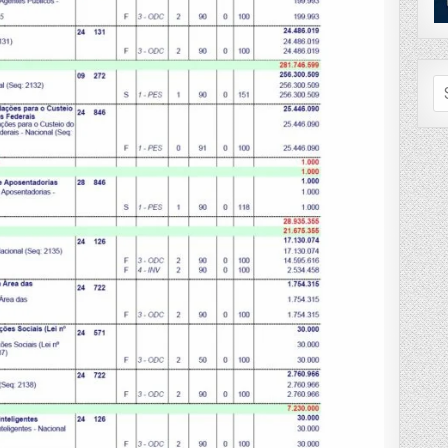
Se
fo