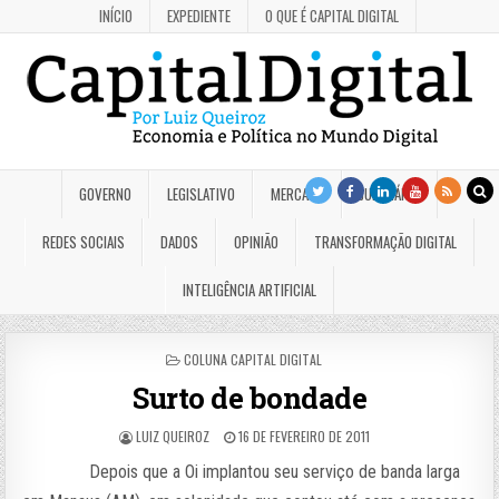
INÍCIO
EXPEDIENTE
O QUE É CAPITAL DIGITAL
GOVERNO
LEGISLATIVO
MERCADO
JUDICIÁRIO
REDES SOCIAIS
DADOS
OPINIÃO
TRANSFORMAÇÃO DIGITAL
INTELIGÊNCIA ARTIFICIAL
POSTED
COLUNA CAPITAL DIGITAL
IN
Surto de bondade
LUIZ QUEIROZ
16 DE FEVEREIRO DE 2011
Depois que a Oi implantou seu serviço de banda larga