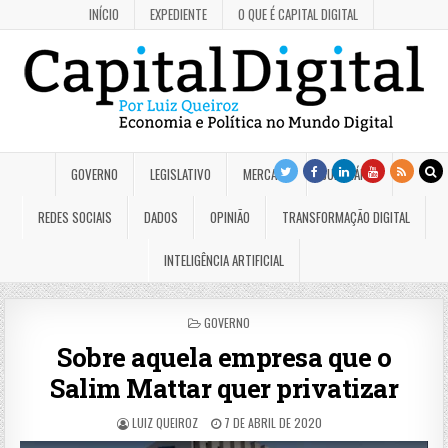
INÍCIO
EXPEDIENTE
O QUE É CAPITAL DIGITAL
GOVERNO
LEGISLATIVO
MERCADO
JUDICIÁRIO
REDES SOCIAIS
DADOS
OPINIÃO
TRANSFORMAÇÃO DIGITAL
INTELIGÊNCIA ARTIFICIAL
POSTED
GOVERNO
IN
Sobre aquela empresa que o
Salim Mattar quer privatizar
LUIZ QUEIROZ
7 DE ABRIL DE 2020