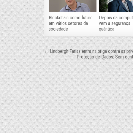
Blockchain como futuro
Depois da comput
em vários setores da
vem a segurança
sociedade
quântica
Navegação
← Lindbergh Farias entra na briga contra as pr
Proteção de Dados: Sem contr
de
Post