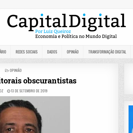
ÁRIO
REDES SOCIAIS
DADOS
OPINIÃO
TRANSFORMAÇÃO DIGITAL
POSTED
OPINIÃO
IN
itorais obscurantistas
ROZ
13 DE SETEMBRO DE 2019