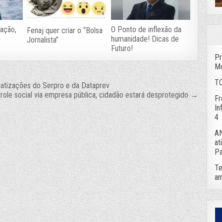
ação,
O Ponto de inflexão da
Fenaj quer criar o “Bolsa
humanidade! Dicas de
Jornalista”
Futuro!
Pr
Mo
TC
ivatizações do Serpro e da Dataprev
ole social via empresa pública, cidadão estará desprotegido →
Fr
In
4
AN
at
Pa
Te
am