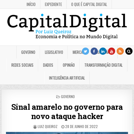
INÍCIO
EXPEDIENTE
O QUE É CAPITAL DIGITAL
GOVERNO
LEGISLATIVO
MERCADO
JUDICIÁRIO
REDES SOCIAIS
DADOS
OPINIÃO
TRANSFORMAÇÃO DIGITAL
INTELIGÊNCIA ARTIFICIAL
POSTED
GOVERNO
IN
Sinal amarelo no governo para
novo ataque hacker
LUIZ QUEIROZ
28 DE JUNHO DE 2022