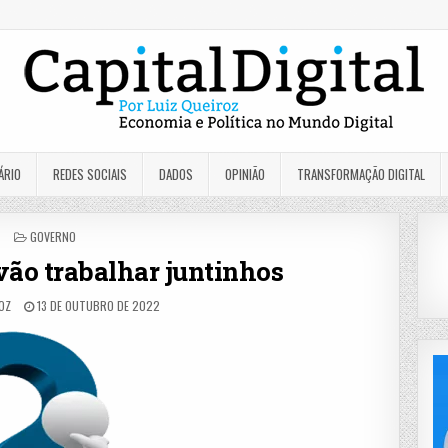
ÁRIO
REDES SOCIAIS
DADOS
OPINIÃO
TRANSFORMAÇÃO DIGITAL
POSTED
GOVERNO
IN
vão trabalhar juntinhos
ROZ
13 DE OUTUBRO DE 2022