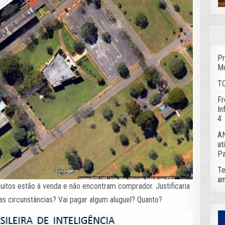
Pr
Mo
TC
Fr
In
4
AN
at
Pa
Te
am
 Muitos estão à venda e não encontram comprador. Justificaria
s circunstâncias? Vai pagar algum aluguel? Quanto?