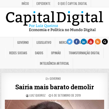
INÍCIO
EXPEDIENTE
O QUE É CAPITAL DIGITAL
GOVERNO
LEGISLATIVO
MERCADO
JUDICIÁRIO
REDES SOCIAIS
DADOS
OPINIÃO
TRANSFORMAÇÃO DIGITAL
INTELIGÊNCIA ARTIFICIAL
POSTED
GOVERNO
IN
Sairia mais barato demolir
LUIZ QUEIROZ
5 DE SETEMBRO DE 2019