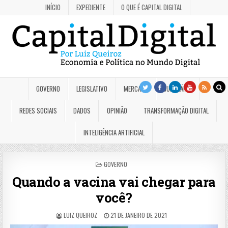
INÍCIO
EXPEDIENTE
O QUE É CAPITAL DIGITAL
GOVERNO
LEGISLATIVO
MERCADO
JUDICIÁRIO
REDES SOCIAIS
DADOS
OPINIÃO
TRANSFORMAÇÃO DIGITAL
INTELIGÊNCIA ARTIFICIAL
POSTED
GOVERNO
IN
Quando a vacina vai chegar para
você?
LUIZ QUEIROZ
21 DE JANEIRO DE 2021