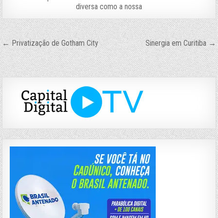
diversa como a nossa
Navegação
← Privatização de Gotham City
Sinergia em Curitiba →
de
Post