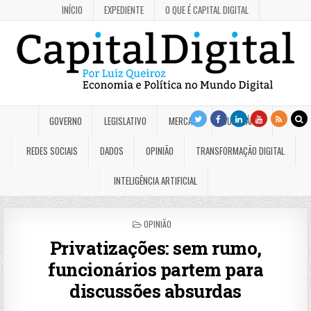
INÍCIO
EXPEDIENTE
O QUE É CAPITAL DIGITAL
GOVERNO
LEGISLATIVO
MERCADO
JUDICIÁRIO
REDES SOCIAIS
DADOS
OPINIÃO
TRANSFORMAÇÃO DIGITAL
INTELIGÊNCIA ARTIFICIAL
POSTED
OPINIÃO
IN
Privatizações: sem rumo,
funcionários partem para
discussões absurdas